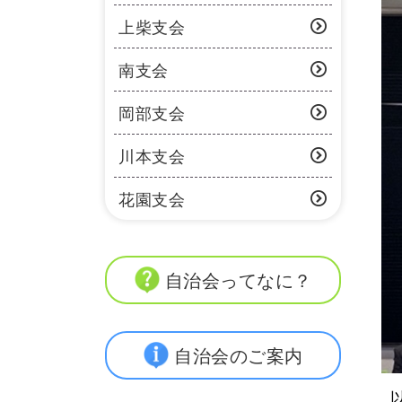
上柴支会
南支会
岡部支会
川本支会
花園支会
自治会ってなに？
自治会のご案内