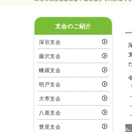
支会のご紹介
深谷支会
藤沢支会
幡羅支会
明戸支会
大寄支会
八基支会
豊里支会